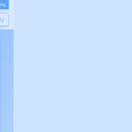
ống
Ký